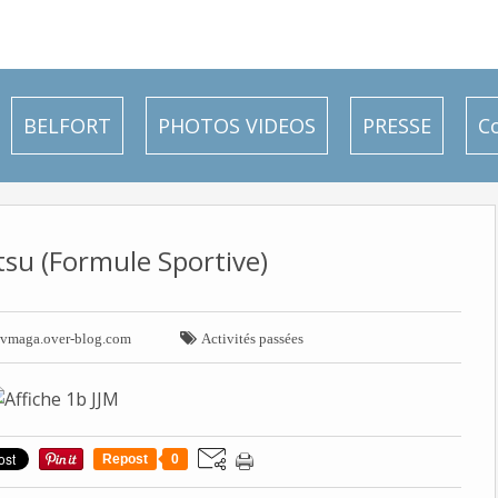
BELFORT
PHOTOS VIDEOS
PRESSE
C
itsu (Formule Sportive)

avmaga.over-blog.com
Activités passées
Repost
0