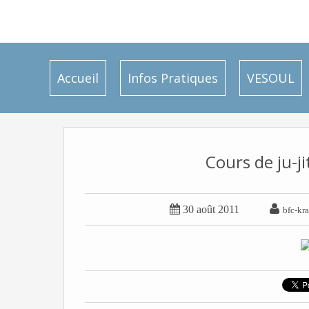
Accueil
Infos Pratiques
VESOUL
Cours de ju-j


30 août 2011
bfc-kr