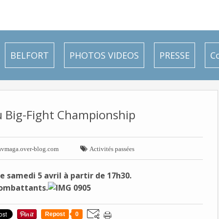
BELFORT
PHOTOS VIDEOS
PRESSE
C
 Big-Fight Championship

avmaga.over-blog.com
Activités passées
e samedi 5 avril à partir de 17h30.
combattants.
Repost
0