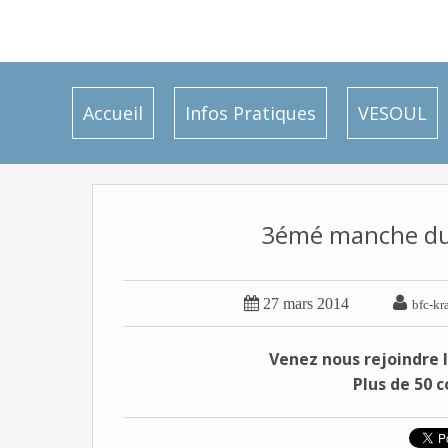
Accueil
Infos Pratiques
VESOUL
3émé manche du


27 mars 2014
bfc-kr
Venez nous rejoindre l
Plus de 50 