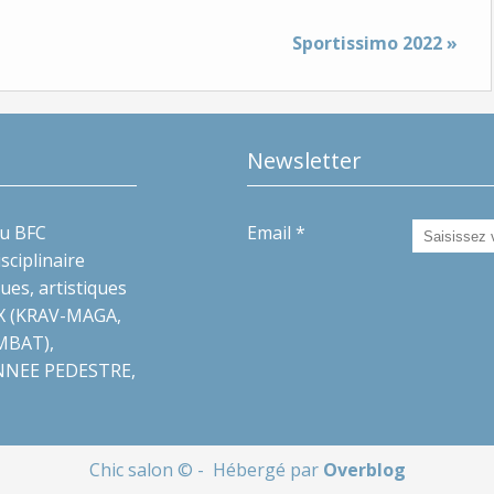
Sportissimo 2022 »
Newsletter
du BFC
Email
ciplinaire
ues, artistiques
UX (KRAV-MAGA,
MBAT),
NNEE PEDESTRE,
Chic salon © - Hébergé par
Overblog