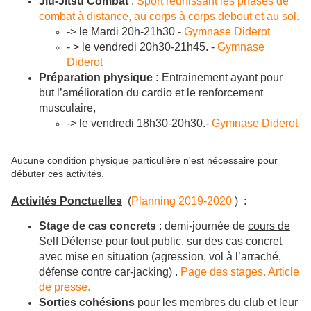
Jiu-Jitsu Combat
:
Sport réunissant les phases de
combat à distance, au corps à corps debout et au sol.
-> le Mardi 20h-21h30
-
Gymnase Diderot
- > le vendredi 20h30-21h45.
-
Gymnase
Diderot
Préparation physique :
Entrainement ayant pour
but l’amélioration du cardio et le renforcement
musculaire,
-> le vendredi 18h30-20h30.
-
Gymnase Diderot
Aucune condition physique particulière n'est nécessaire pour
débuter ces activités.
Activités Ponctuelles
(
Planning 2019-2020
) :
Stage de cas concrets
: demi-journée de
cours de
Self Défense pour tout public,
sur des cas concret
avec mise en situation (agression, vol à l’arraché,
défense contre car-jacking) .
Page des stages.
Article
de presse.
Sorties cohésions
pour les membres du club et leur